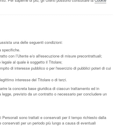
nto. Per saperne di più, gli Utenti possono consultare la
Cookie
 sussista una delle seguenti condizioni:
à specifiche.
ratto con l’Utente e/o all'esecuzione di misure precontrattuali;
legale al quale è soggetto il Titolare;
pito di interesse pubblico o per l'esercizio di pubblici poteri di cui
egittimo interesse del Titolare o di terzi.
rire la concreta base giuridica di ciascun trattamento ed in
lla legge, previsto da un contratto o necessario per concludere un
Personali sono trattati e conservati per il tempo richiesto dalla
re conservati per un periodo più lungo a causa di eventuali