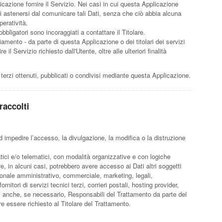
cazione fornire il Servizio. Nei casi in cui questa Applicazione
i di astenersi dal comunicare tali Dati, senza che ciò abbia alcuna
eratività.
bligatori sono incoraggiati a contattare il Titolare.
ciamento - da parte di questa Applicazione o dei titolari dei servizi
e il Servizio richiesto dall'Utente, oltre alle ulteriori finalità
 terzi ottenuti, pubblicati o condivisi mediante questa Applicazione.
raccolti
d impedire l’accesso, la divulgazione, la modifica o la distruzione
tici e/o telematici, con modalità organizzative e con logiche
are, in alcuni casi, potrebbero avere accesso ai Dati altri soggetti
sonale amministrativo, commerciale, marketing, legali,
itori di servizi tecnici terzi, corrieri postali, hosting provider,
 anche, se necessario, Responsabili del Trattamento da parte del
e essere richiesto al Titolare del Trattamento.