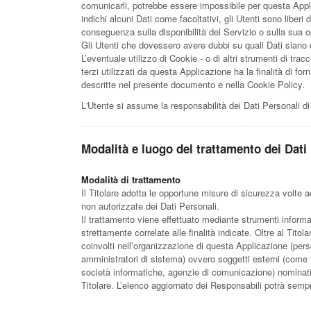
comunicarli, potrebbe essere impossibile per questa Appli
indichi alcuni Dati come facoltativi, gli Utenti sono liber
conseguenza sulla disponibilità del Servizio o sulla sua op
Gli Utenti che dovessero avere dubbi su quali Dati siano ob
L’eventuale utilizzo di Cookie - o di altri strumenti di trac
terzi utilizzati da questa Applicazione ha la finalità di fornir
descritte nel presente documento e nella Cookie Policy.
L'Utente si assume la responsabilità dei Dati Personali di
Modalità e luogo del trattamento dei Dati 
Modalità di trattamento
Il Titolare adotta le opportune misure di sicurezza volte a
non autorizzate dei Dati Personali.
Il trattamento viene effettuato mediante strumenti informa
strettamente correlate alle finalità indicate. Oltre al Titol
coinvolti nell’organizzazione di questa Applicazione (per
amministratori di sistema) ovvero soggetti esterni (come forn
società informatiche, agenzie di comunicazione) nominati
Titolare. L’elenco aggiornato dei Responsabili potrà sempr