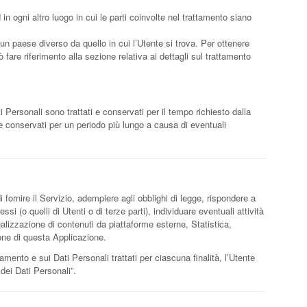
 in ogni altro luogo in cui le parti coinvolte nel trattamento siano
 un paese diverso da quello in cui l’Utente si trova. Per ottenere
ò fare riferimento alla sezione relativa ai dettagli sul trattamento
Personali sono trattati e conservati per il tempo richiesto dalla
re conservati per un periodo più lungo a causa di eventuali
i fornire il Servizio, adempiere agli obblighi di legge, rispondere a
ressi (o quelli di Utenti o di terze parti), individuare eventuali attività
ualizzazione di contenuti da piattaforme esterne, Statistica,
one di questa Applicazione.
tamento e sui Dati Personali trattati per ciascuna finalità, l’Utente
 dei Dati Personali”.