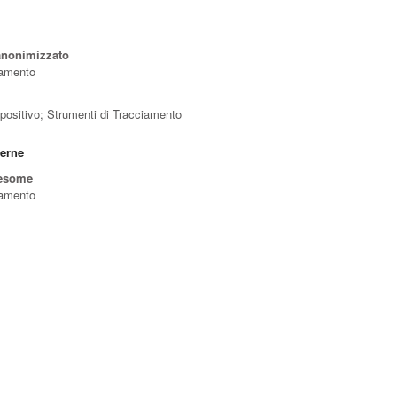
 anonimizzato
ciamento
ispositivo; Strumenti di Tracciamento
terne
wesome
ciamento